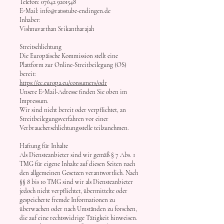
Telefon:
07642 9201548
E-Mail: info@ratsstube-endingen.de
Inhaber:
Vishnuvarthan Srikantharajah
Streitschlichtung
Die Europäische Kommission stellt eine
Plattform zur Online-Streitbeilegung (OS)
bereit:
https://ec.europa.eu/consumers/odr
Unsere E-Mail-Adresse finden Sie oben im
Impressum.
Wir sind nicht bereit oder verpflichtet, an
Streitbeilegungsverfahren vor einer
Verbraucherschlichtungsstelle teilzunehmen.
Haftung für Inhalte
Als Diensteanbieter sind wir gemäß § 7 Abs. 1
TMG für eigene Inhalte auf diesen Seiten nach
den allgemeinen Gesetzen verantwortlich. Nach
§§ 8 bis 10 TMG sind wir als Diensteanbieter
jedoch nicht verpflichtet, übermittelte oder
gespeicherte fremde Informationen zu
überwachen oder nach Umständen zu forschen,
die auf eine rechtswidrige Tätigkeit hinweisen.