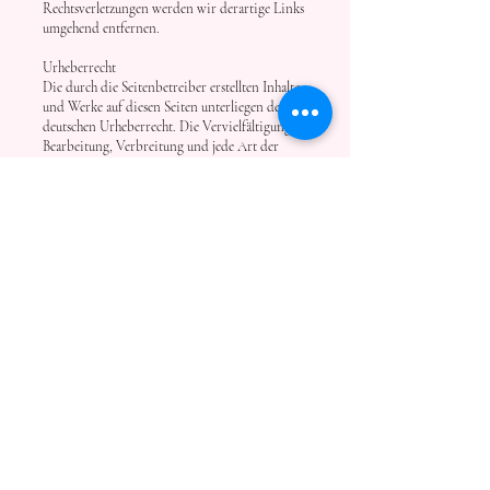
Rechtsverletzungen werden wir derartige Links
umgehend entfernen.
Urheberrecht
Die durch die Seitenbetreiber erstellten Inhalte
und Werke auf diesen Seiten unterliegen dem
deutschen Urheberrecht. Die Vervielfältigung,
Bearbeitung, Verbreitung und jede Art der
Verwertung außerhalb der Grenzen des
Urheberrechts bedürfen der schriftlichen
Zustimmung des jeweiligen Autors bzw.
Erstellers. Downloads und Kopien dieser Seite
sind nur für den privaten, nicht kommerziellen
Gebrauch gestattet.
Soweit die Inhalte auf dieser Seite nicht vom
Betreiber erstellt wurden, werden die
Urheberrechte Dritter beachtet. Insbesondere
werden Inhalte Dritter als solche
gekennzeichnet. Sollten Sie trotzdem auf eine
Urheberrechtsverletzung aufmerksam werden,
bitten wir um einen entsprechenden Hinweis.
Bei Bekanntwerden von Rechtsverletzungen
werden wir derartige Inhalte umgehend
entfernen.