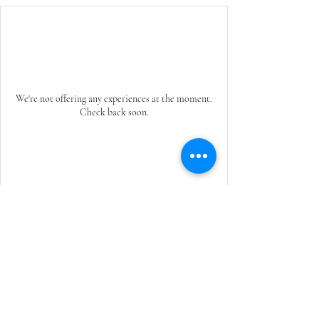
We're not offering any experiences at the moment.
Check back soon.
Öffnungszeiten:
Montag Ruhetag
Dienstag - Freitag 12:00-14:00 Uhr. 17:00 - 22:00 Uhr
Samstag & Sonntag 12:00-14:00 Uhr. 17:00-22:00 Uhr
Ratsstube Endingen |
Datenschutz
|
Impressum